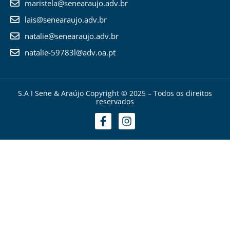
maristela@senearaujo.adv.br
lais@senearaujo.adv.br
natalie@senearaujo.adv.br
natalie-59783l@adv.oa.pt
S.A I Sene & Araújo Copyright © 2025 – Todos os direitos
reservados