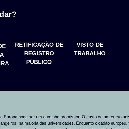
dar?
RETIFICAÇÃO DE
VISTO DE
DE
REGISTRO
TRABALHO
A
PÚBLICO
IRA
na Europa pode ser um caminho promissor! O custo de um curso univ
rangeiros, na maioria das universidades. Enquanto cidadão europeu, v