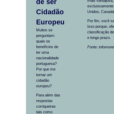
de ser
mais vantajosa,
exclusivamente 
Cidadão
Unidos, Canadá,
Europeu
Por fim, você s
Isso porque, ofe
Muitos se
classificação d
perguntam:
e longo prazo.
quais os
benefícios de
Fonte: infomon
ter uma
nacionalidade
portuguesa?
Por que me
tornar um
cidadão
europeu?
Para além das
respostas
corriqueiras
tais como