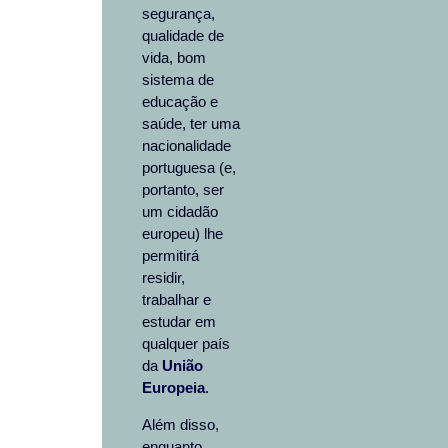
segurança,
qualidade de
vida, bom
sistema de
educação e
saúde, ter uma
nacionalidade
portuguesa (e,
portanto, ser
um cidadão
europeu) lhe
permitirá
residir,
trabalhar e
estudar em
qualquer país
da
União
Europeia
.
Além disso,
enquanto