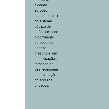
cidadão
europeu
poderá usufruir
do sistema
público de
saúde em todo
o continente
europeu com
acesso
irrestrito e sem
complicações,
tornando-se
desnecessária
a contratação
de seguros
privados.