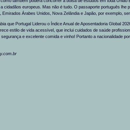
 como também poderá concorrer à bolsa de estudos em toda União E
a cidadãos europeus. Mas não é tudo. O passaporte português lhe p
 Emirados Árabes Unidos, Nova Zelândia e Japão, por exemplo, sem
abia que Portugal Liderou o Índice Anual de Aposentadoria Global 20
rece estilo de vida acessível, que inclui cuidados de saúde profissio
e segurança e excelente comida e vinho! Portanto a nacionalidade por
ey.com.br